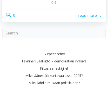
SEO
read more
0
Search
for:
Viimeisimmät artikkelit
Burpeet tehty
Tekninen vaaliliitto – demokratian irvikuva
Kiitos äänestäjille!
Miksi äänestää kuntavaaleissa 2025?
Miksi lähdin mukaan politiikkaan?
Viimeisimmät kommentit
Arkistot