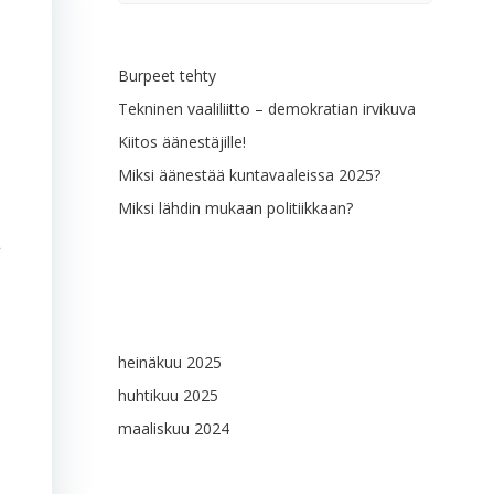
Viimeisimmät artikkelit
Burpeet tehty
Tekninen vaaliliitto – demokratian irvikuva
Kiitos äänestäjille!
Miksi äänestää kuntavaaleissa 2025?
Miksi lähdin mukaan politiikkaan?
Viimeisimmät kommentit
Arkistot
heinäkuu 2025
huhtikuu 2025
maaliskuu 2024
Kategoriat