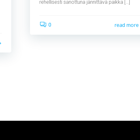
rehellisesti sanottuna jännittävä paikka […]
read more
0