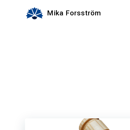
Skip
to
Mika Forsström
content