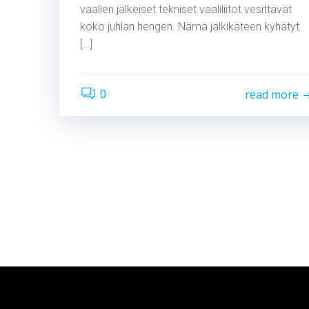
vaalien jälkeiset tekniset vaaliliitot vesittävät
koko juhlan hengen. Nämä jälkikäteen kyhätyt
[…]
read more
0